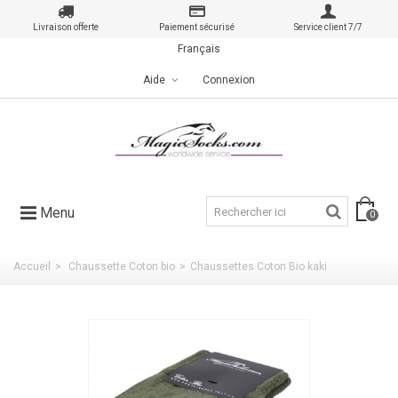
Livraison offerte
Paiement sécurisé
Service client 7/7
Français
Aide
Connexion
Menu
0
Accueil
>
Chaussette Coton bio
>
Chaussettes Coton Bio kaki