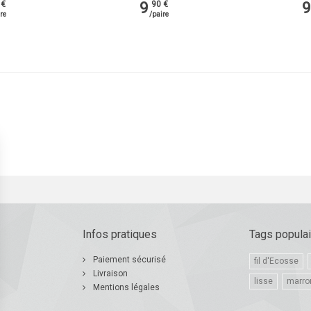
9
9
 €
90 €
re
/paire
Infos pratiques
Tags popula
Paiement sécurisé
fil d'Ecosse
Livraison
lisse
marro
Mentions légales