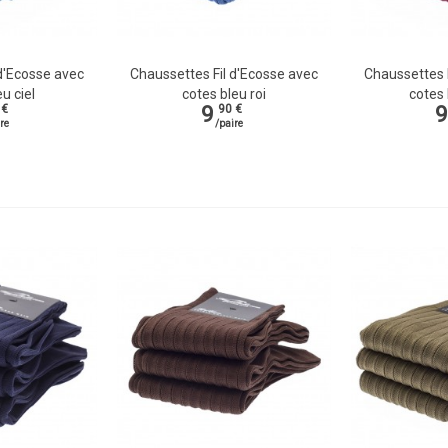
d'Ecosse avec
Chaussettes Fil d'Ecosse avec
Chaussettes 
Vue rapide
Vue rapi
u ciel
cotes bleu roi
cotes
9
9
 €
90 €
re
/paire