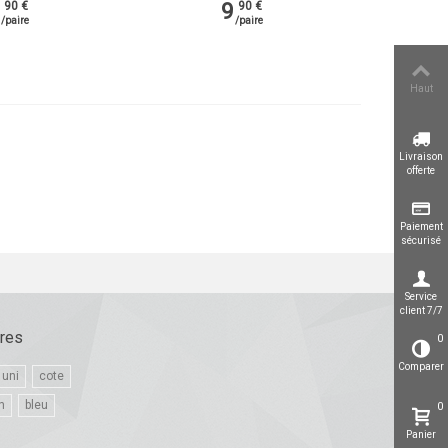
9
90 €
90 €
/paire
/paire
Haut
Livraison
offerte
Paiement
sécurisé
Service
client 7/7
ires
0
Comparer
uni
cote
n
bleu
0
Panier