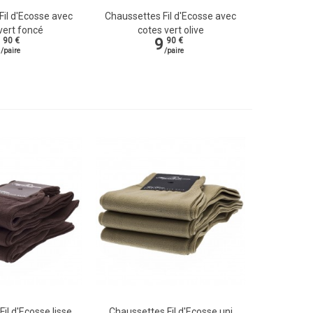
Fil d'Ecosse avec
Chaussettes Fil d'Ecosse avec
de
Vue rapide
vert foncé
cotes vert olive
9
90 €
90 €
/paire
/paire
il d'Ecosse lisse
Chaussettes Fil d'Ecosse uni
de
Vue rapide