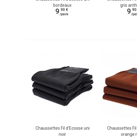
bordeaux
gris anth
9
9
90 €
90
/paire
/pai
Chaussettes Fil d'Ecosse uni
Chaussettes Fil
Vue rapide
Vue rapide
noir
orange r