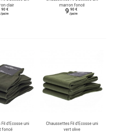
on clair
marron foncé
9
90 €
90 €
/paire
/paire
Fil d'Ecosse uni
Chaussettes Fil d'Ecosse uni
de
Vue rapide
t foncé
vert olive