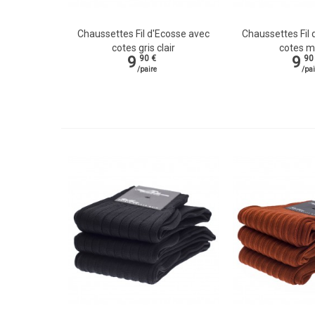
Chaussettes Fil d'Ecosse avec
Chaussettes Fil 
Vue rapide
Vue rapide
cotes gris clair
cotes m
9
9
90 €
90
/paire
/pai