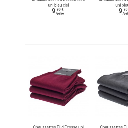
uni bleu ciel
uni ble
9
9
90 €
90
/paire
/pai
Chaussettes Fil d'Ecosse uni
Chaussettes Fil
Vue rapide
Vue rapide