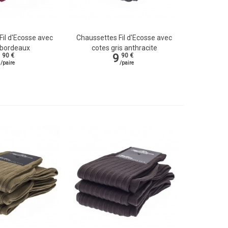
Fil d'Ecosse avec
Chaussettes Fil d'Ecosse avec
de
Vue rapide
 bordeaux
cotes gris anthracite
9
90 €
90 €
/paire
/paire