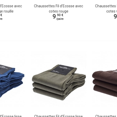
d'Ecosse avec
Chaussettes Fil d'Ecosse avec
Chaussettes 
Vue rapide
Vue rapi
e rouille
cotes rouge
cotes 
9
9
 €
90 €
re
/paire
d'Ecosse lisse
Chaussettes Fil d'Ecosse lisse
Chaussettes F
Vue rapide
Vue rapi