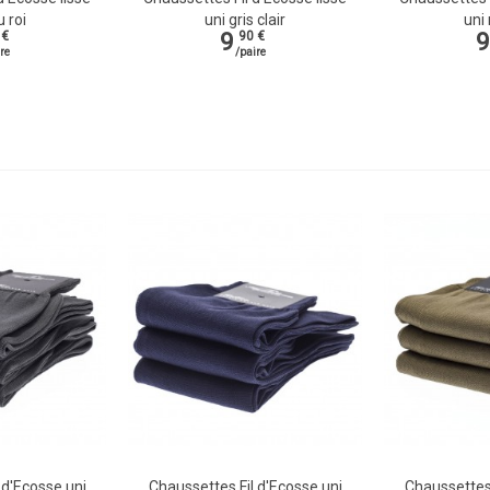
u roi
uni gris clair
uni
9
9
 €
90 €
re
/paire
 d'Ecosse uni
Chaussettes Fil d'Ecosse uni
Chaussettes 
Vue rapide
Vue rapi