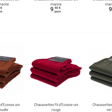
racite
marine
marr
9
9
 €
90 €
re
/paire
 d'Ecosse uni
Chaussettes Fil d'Ecosse uni
Chaussettes 
Vue rapide
Vue rapi
ouille
rouge
ver